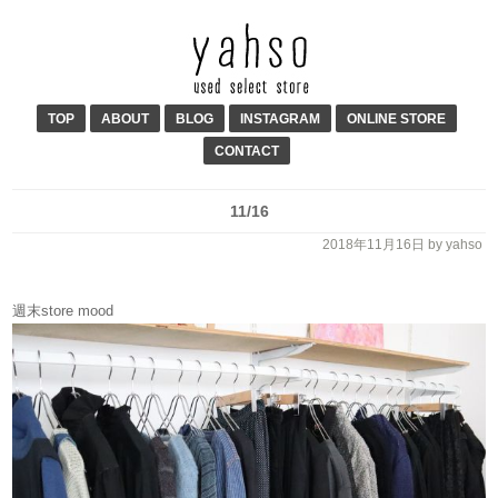
TOP
ABOUT
BLOG
INSTAGRAM
ONLINE STORE
CONTACT
11/16
2018年11月16日
by yahso
週末store mood