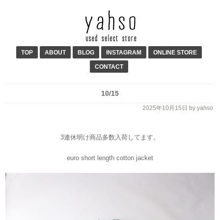
TOP
ABOUT
BLOG
INSTAGRAM
ONLINE STORE
CONTACT
10/15
2025年10月15日
by yahso
3連休明け商品多数入荷してます。
euro short length cotton jacket