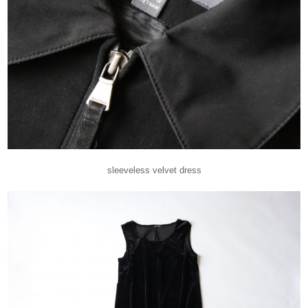
sleeveless velvet dress