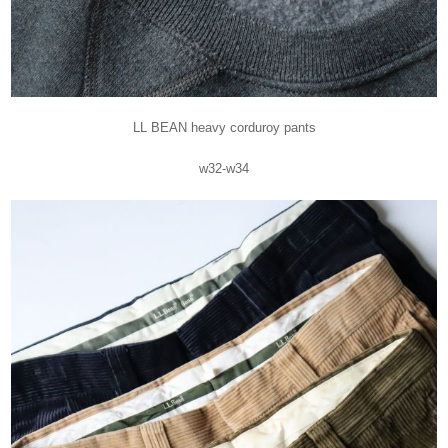
LL BEAN heavy corduroy pants
w32-w34