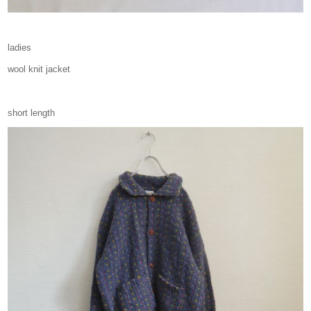
ladies
wool knit jacket
short length