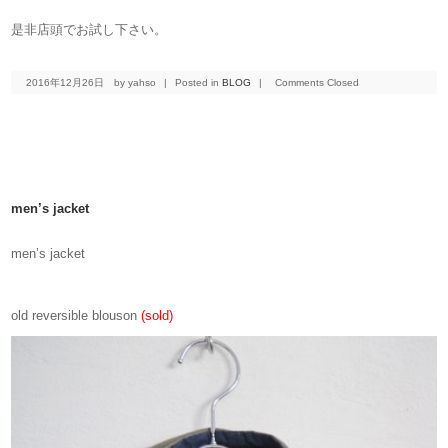
是非店頭でお試し下さい。
2016年12月26日
by yahso
|
Posted in
BLOG
|
Comments Closed
men’s jacket
men’s jacket
old reversible blouson
(sold)