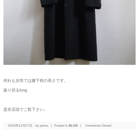
何れも女性では膝下程の長さです。
振り切るlong
是非店頭でご覧下さい。
2016年12月27日
by yahso
|
Posted in
BLOG
|
Comments Closed