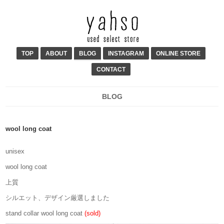
TOP
ABOUT
BLOG
INSTAGRAM
ONLINE STORE
CONTACT
BLOG
wool long coat
unisex
wool long coat
上質
シルエット、デザイン厳選しました
stand collar wool long coat
(sold)