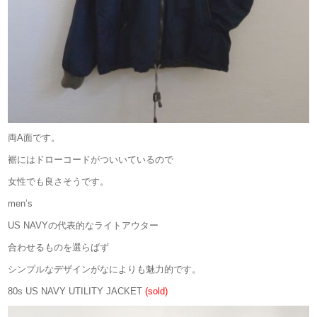
両A面です。
裾にはドローコードがついいているので
女性でも良さそうです。
men’s
US NAVYの代表的なライトアウター
合わせるものを選らばず
シンプルなデザインがなによりも魅力的です。
80s US NAVY UTILITY JACKET
(sold)